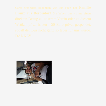
Familie
Ganz besonders bedanken wir uns auch bei
Franz aus Berbisdorf
. Sie haben uns - ohne einen
direkten Bezug zu unserem Verein oder zu diesem
Wettkampf zu haben - 50 Euro privat gespendet,
sodaß der Bus nicht ganz so teuer für uns wurde.
DANKE!!!