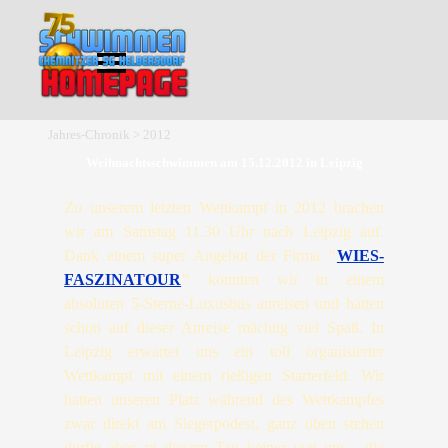
Direkt zum Seiteninhalt
Menü überspringen
Jahres-Chronik > 2012
Weihnachtsschwimmen am 15.12.2012 in Leipzig
Zu unserem letzten Wettkampf in 2012 brachen
wir am Samstag 11.30 Uhr nach Leipzig auf.
Dank einem
super Angebot der Firma
"
WIES-
FASZINATOUR
"
konnten wir in einem
absoluten 5-Sterne-Luxusbus anreisen
und hatten
schon auf dieser Anreise mächtig viel Spaß. In
Leipzig erwartet uns ein toll organisierter
Wettkampf mit einem rießigen Starterfeld. Wir
hatten unseren Platz während des Wettkampfes
zwar direkt
am Siegerpodest, ganz oben stehen
durfte aber an diesem Tag keiner von uns - die