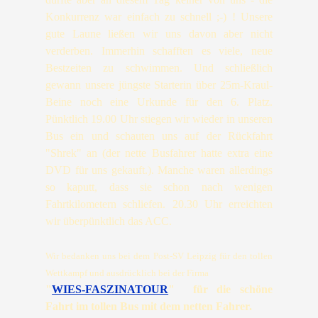
Konkurrenz war einfach
zu schnell ;-) ! Unsere
gute Laune ließen wir uns davon aber nicht
verderben. Immerhin schafften es viele, neue
Bestzeiten zu schwimmen. Und schließlich
gewann unsere jüngste Starterin über 25m-Kraul-
Beine noch eine
Urkunde für den 6. Platz.
Pünktlich 19.00 Uhr stiegen wir wieder in unseren
Bus ein und schauten uns auf der
Rückfahrt
"Shrek" an (der nette Busfahrer hatte extra eine
DVD für uns gekauft.). Manche waren allerdings
so
kaputt, dass sie schon nach wenigen
Fahrtkilometern schliefen. 20.30 Uhr erreichten
wir überpünktlich das ACC.
Wir bedanken uns bei dem Post-SV Leipzig für den tollen
Wettkampf und ausdrücklich bei der Firma
"
WIES-FASZINATOUR
"
für die schöne
Fahrt im tollen Bus mit dem netten Fahrer.