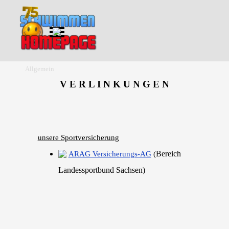
Direkt zum Seiteninhalt
Menü überspringen
Allgemein
V E R L I N K U N G E N
unsere Sportversicherung
Bereich
ARAG Versicherungs-AG
(
Landessportbund Sachsen)