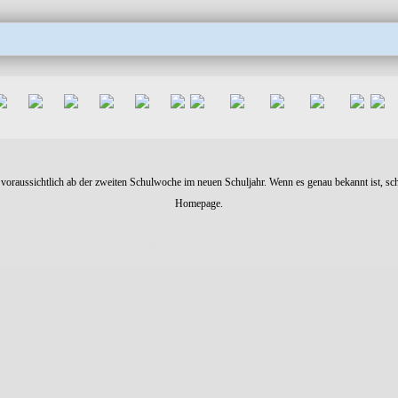
t voraussichtlich ab der zweiten Schulwoche im neuen Schuljahr. Wenn es genau bekannt ist, schr
Homepage.
© 2025 - Jugendabteilung, CSGH e.V.-Abtl. Schwimmen