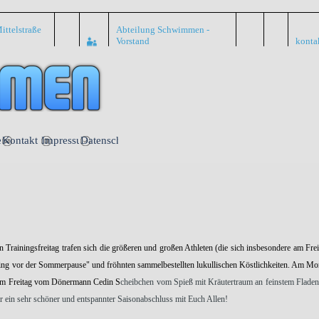
ittelstraße
Abteilung Schwimmen -
Vorstand
konta
Menü überspringen
nte
Kontakt
Impressum
Datenschutz
 Trainingsfreitag trafen sich die größeren und großen Athleten (die sich insbesondere am Fr
ining vor der Sommerpause" und fröhnten sammelbestellten lukullischen Köstlichkeiten. Am Mo
am Freitag vom Dönermann Cedin S
cheibchen vom Spieß mit Kräutertraum an feinstem Fladenl
r ein sehr schöner und entspannter Saisonabschluss mit Euch Allen!