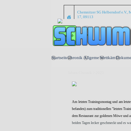
Direkt zum Seiteninhalt
Chemnitzer SG Helbersdorf e.V., M
17, 09113
Online
Wettkampf-
Anmeldung
Startseite
Chronik
Allgemein
Wettkämpfe
Dokume
▼
▼
Jahres-Chronik > 2025
Am letzten Trainingsmontag und am letzten
befanden) zum traditionellen "letzten Tra
dem Restaurant zur goldenen Möwe und 
beiden Tagen lecker geschmeckt und es wa