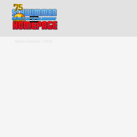
Direkt zum Seiteninhalt
Menü überspringen
Jahres-Chronik > 2016