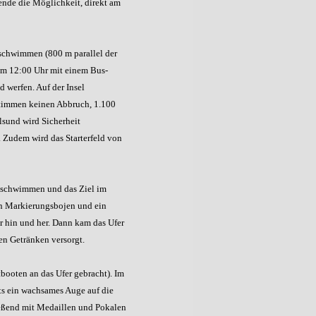
ende die Möglichkeit, direkt am
schwimmen (800 m parallel der
um 12:00 Uhr mit einem Bus-
 werfen. Auf der Insel
Stimmen keinen Abbruch, 1.100
lsund wird Sicherheit
l. Zudem wird das Starterfeld von
es schwimmen und das Ziel im
len Markierungsbojen und ein
r hin und her. Dann kam das Ufer
en Getränken versorgt.
tbooten an das Ufer gebracht). Im
ts ein wachsames Auge auf die
eßend mit Medaillen und Pokalen