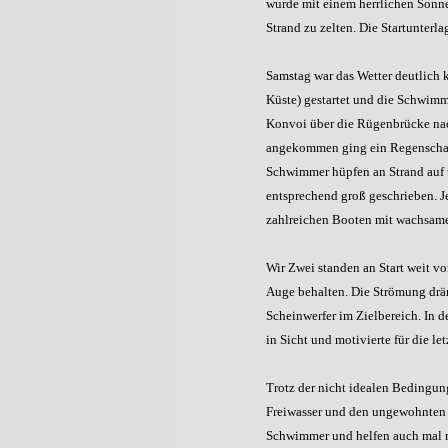
wurde mit einem herrlichen Sonne
Strand zu zelten. Die Startunter
Samstag war das Wetter deutlich
Küste) gestartet und die Schwimm
Konvoi über die Rügenbrücke nach
angekommen ging ein Regenschaue
Schwimmer hüpfen an Strand auf u
entsprechend groß geschrieben. Je
zahlreichen Booten mit wachsamen
Wir Zwei standen an Start weit v
Auge behalten. Die Strömung drän
Scheinwerfer im Zielbereich. In 
in Sicht und motivierte für die 
Trotz der nicht idealen Bedingung
Freiwasser und den ungewohnten T
Schwimmer und helfen auch mal m