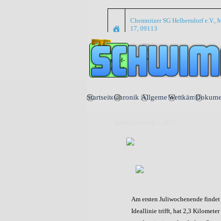
Direkt zum Seiteninhalt
Chemnitzer SG Helbersdorf e.V., M
17, 09113
Online
Wettkampf-
Anmeldung
Startseite
Chronik
Allgemein
Wettkämpfe
Dokume
▼
▼
Jahres-Chronik > 2023
Am ersten Juliwochenende findet
Ideallinie trifft, hat 2,3 Kilomet