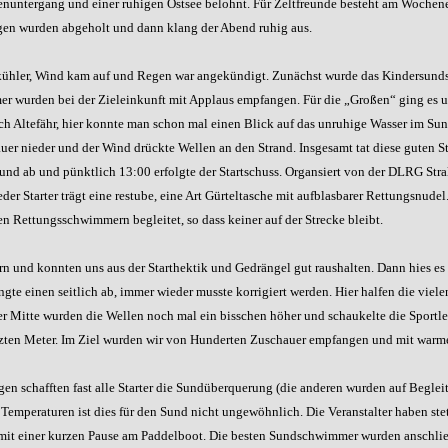
nuntergang und einer ruhigen Ostsee belohnt. Für Zeltfreunde besteht am Wochen
lagen wurden abgeholt und dann klang der Abend ruhig aus.
 kühler, Wind kam auf und Regen war angekündigt. Zunächst wurde das Kindersund
er wurden bei der Zieleinkunft mit Applaus empfangen. Für die „Großen“ ging es 
 Altefähr, hier konnte man schon mal einen Blick auf das unruhige Wasser im Sund
r nieder und der Wind drückte Wellen an den Strand. Insgesamt tat diese guten 
nd ab und pünktlich 13:00 erfolgte der Startschuss. Organsiert von der DLRG Stra
der Starter trägt eine restube, eine Art Gürteltasche mit aufblasbarer Rettungsnude
 Rettungsschwimmern begleitet, so dass keiner auf der Strecke bleibt.
orn und konnten uns aus der Starthektik und Gedrängel gut raushalten. Dann hies 
gte einen seitlich ab, immer wieder musste korrigiert werden. Hier halfen die vie
der Mitte wurden die Wellen noch mal ein bisschen höher und schaukelte die Sportle
letzten Meter. Im Ziel wurden wir von Hunderten Zuschauer empfangen und mit warm
en schafften fast alle Starter die Sundüberquerung (die anderen wurden auf Beglei
emperaturen ist dies für den Sund nicht ungewöhnlich. Die Veranstalter haben ste
it einer kurzen Pause am Paddelboot. Die besten Sundschwimmer wurden anschli