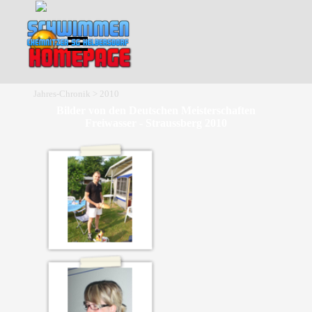
Direkt zum Seiteninhalt
Menü überspringen
Jahres-Chronik > 2010
Bilder von den Deutschen Meisterschaften
Freiwasser - Straussberg 2010