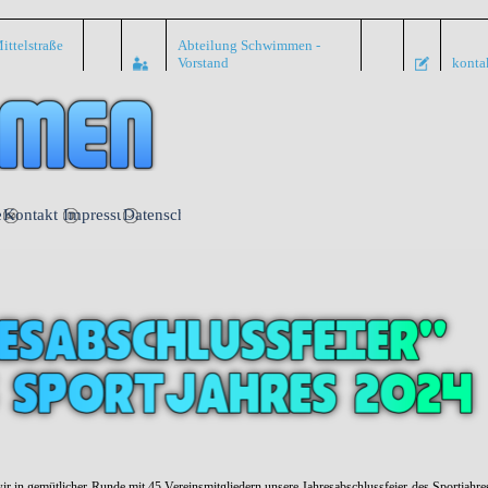
ittelstraße
Abteilung Schwimmen -
Vorstand
konta
Menü überspringen
nte
Kontakt
Impressum
Datenschutz
 in gemütlicher Runde mit 45 Vereinsmitgliedern unsere Jahresabschlussfeier des Sportjahr