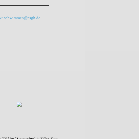
kt-schwimmen@csgh.de
es 2024 im "Sportcasino" in Flöha. Zum