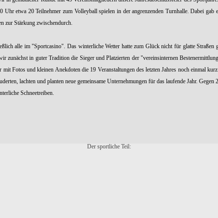
16.00 Uhr etwa 20 Teilnehmer zum Volleyball spielen in der angrenzenden Turnhalle. Dabei ga
n zur Stärkung zwischendurch.
lich alle im "Sportcasino". Das winterliche Wetter hatte zum Glück nicht für glatte Straßen 
ir zunächst in guter Tradition die Sieger und Platzierten der "vereinsinternen Bestenermit
wir mit Fotos und kleinen Anekdoten die 19 Veranstaltungen des letzten Jahres noch einmal kur
derten, lachten und planten neue gemeinsame Unternehmungen für das laufende Jahr. Gegen 23
terliche Schneetreiben.
Der sportliche Teil: