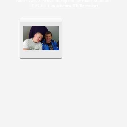
Bilder vom 2. Schwimmcup um die Blaue Maus am
17.03.2013 im schönen HB Bernsdorf