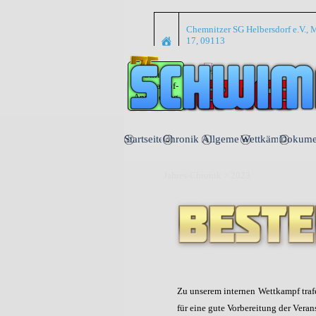
Direkt zum Seiteninhalt
Chemnitzer SG Helbersdorf e.V., M
17, 09113
Online
Wettkampf-
Anmeldung
Startseite
Chronik
Allgemein
Wettkämpfe
Dokume
▼
▼
Jahres-Chronik > 2023
Zu unserem internen Wettkampf traf
für eine gute Vorbereitung der Ver