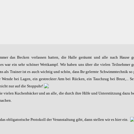
mmer das Becken verlassen hatten, die Halle geräumt und alle nach Hause g
 es war ein sehr schöner Wettkampf. Wir haben uns über die vielen Teilnehmer g
 uns als Trainer ist es auch wichtig und schön, dass Ihr gelernte Schwimmtechnik s
e Wende bei Lagen, ein gestreckter Arm bei Rücken, ein Tauchzug bei Brust,... Seid
 nicht nur auf die Stoppuhr!
ie vielen Kuchenbäcker und an alle, die durch ihre Hilfe und Unterstützung dazu b
machen.
s obligatorische Protokoll der Veranstaltung gibt, dann stellen wir es hier ein.