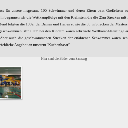
ass für unsere insgesamt 105 Schwimmer und deren Eltern bzw. Großeltern 
r begannen wir die Wettkampffolge mit den Kleinsten, die die 25m Strecken mit
eßend folgten die 100er der Damen und Herren sowie die 50 m Strecken der Masters
eschwommen. Vor allem bei den Kindern waren sehr viele Wettkampf-Neulinge am 
n. Aber auch die geschwommenen Strecken der erfahrenen Schwimmer waren sch
eichliche Angebot an unserem "Kuchenbasar".
Hier sind die Bilder vom Samstag