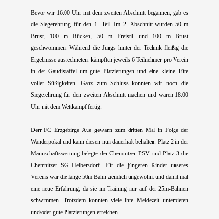
Bevor wir 16.00 Uhr mit dem zweiten Abschnitt begannen, gab es
die Siegerehrung für den 1. Teil. Im 2. Abschnitt wurden 50 m
Brust, 100 m Rücken, 50 m Freistil und 100 m Brust
geschwommen. Während die Jungs hinter der Technik fleißig die
Ergebnisse ausrechneten, kämpften jeweils 6 Teilnehmer pro Verein
in der Gaudistaffel um gute Platzierungen und eine kleine Tüte
voller Süßigkeiten. Ganz zum Schluss konnten wir noch die
Siegerehrung für den zweiten Abschnitt machen und waren 18.00
Uhr mit dem Wettkampf fertig.
Derr FC Erzgebirge Aue gewann zum dritten Mal in Folge der
Wanderpokal und kann diesen nun dauerhaft behalten. Platz 2 in der
Mannschaftswertung belegte der Chemnitzer PSV und Platz 3 die
Chemnitzer SG Helbersdorf. Für die jüngeren Kinder unseres
Vereins war die lange 50m Bahn ziemlich ungewohnt und damit mal
eine neue Erfahrung, da sie im Training nur auf der 25m-Bahnen
schwimmen. Trotzdem konnten viele ihre Meldezeit unterbieten
und/oder gute Platzierungen erreichen.