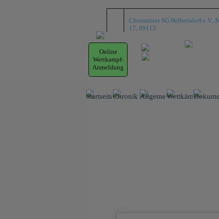
Direkt zum Seiteninhalt
Chemnitzer SG Helbersdorf e.V., M
17, 09113
Online
Wettkampf-
Anmeldung
Startseite
Chronik
Allgemein
Wettkämpfe
Dokume
▼
▼