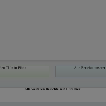
endet werden kann.
Anbieter
/
Ablaufdatum
Beschreibung
Domäne
nt
4 Wochen 2
Dieses Cookie wird von diesem von uns beauftra
CookieScript
Tage
verwendet, um die Einwilligung oder Ablehnung 
www.csgh.de
speichern und diese erst danach wieder abzufrag
Session
Hierbei handelt es sich um ein Cookie, das von
PHP.net
eigenen Datenbank generiert wird, welche auf d
www.csgh.de
basiert. Dies dient zum Verwalten von Benutzersi
Hierbei handelt es sich um zufällig generierte Za
Rückschlüsse auf die Nutzenden zulassen und di
verknüpfen oder sonstig weitergeben werden.
 den TL´n in Flöha
Alle Berichte unser
Alle weiteren Berichte seit 1999 hier