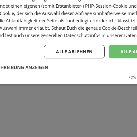
et einen eigenen (somit Erstanbieter-) PHP-Session-Cookie und
) Cookie, der sich die Auswahl dieser Abfrage sinnhafterweise mer
ie Ablauffähigkeit der Seite als "unbedingt erforderlich" klassifiz
 Auswahl immer erlaubt. Schaut Euch die genaue Cookie-Beschrei
nd lest auch unsere generellen Datenschutzinfos in
unserer Daten
ALLE ABLEHNEN
ALLE A
CHREIBUNG ANZEIGEN
POWE
Unbedingt erforderlich
Unbedingt erforderlich
che Cookies ermöglichen wesentliche Kernfunktionen, ohne die die Website nicht or