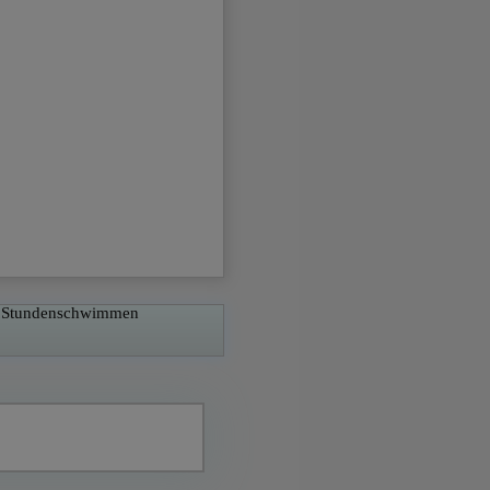
gten Cookie-Dienst
für 30 Tage zu
en.
 der Homepage-
er PHP-Sprache
tzungsvariablen.
hlen, welche keine
ese auch nicht
er Stundenschwimmen