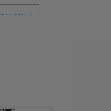
kt-schwimmen@csgh.de
ettkämpfe