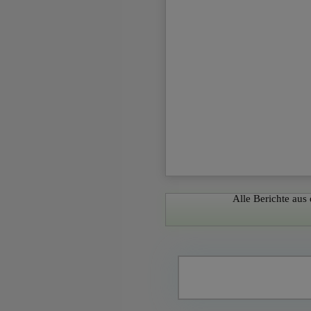
ausgeführt und verw
Name
CookieScriptConse
PHPSESSID
Alle Berichte aus