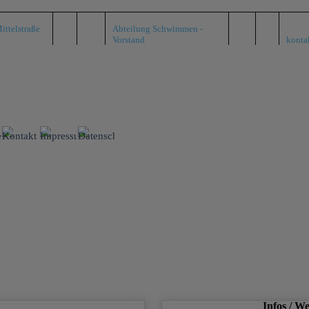
ittelstraße
Abteilung Schwimmen -
Vorstand
konta
Menü überspringen
nte
Kontakt
Impressum
Datenschutz
D a n k e f ü r d i e U n t e r s t ü t z u n g :
Infos / W