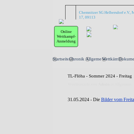
Direkt zum Seiteninhalt
Chemnitzer SG Helbersdorf e.V., M
17, 09113
Online
Wettkampf-
Anmeldung
Startseite
Chronik
Allgemein
Wettkämpfe
Dokume
▼
▼
TL-Flöha - Sommer 2024 - Freitag
Veröffentlicht von
Admin
in
Allgemein
·
31.05.2024 - Die
Bilder vom Freit