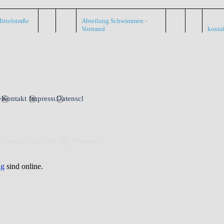
ittelstraße
Abteilung Schwimmen -
Vorstand
konta
Menü überspringen
nte
Kontakt
Impressum
Datenschutz
 Freitag 31 Mai 2024 ·
1 Minuten
ag
sind online.