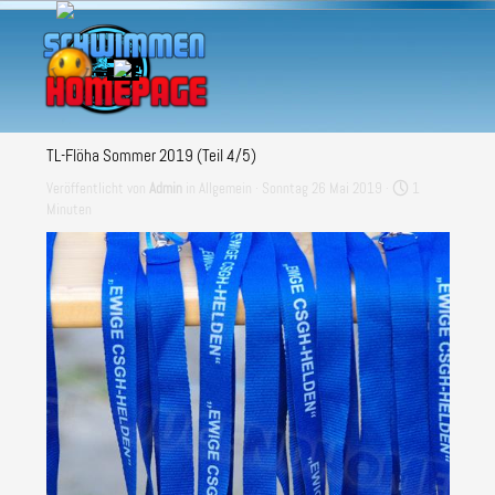
Direkt zum Seiteninhalt
Menü überspringen
TL-Flöha Sommer 2019 (Teil 4/5)
Veröffentlicht von
Admin
in
Allgemein
· Sonntag 26 Mai 2019 ·
1
Minuten