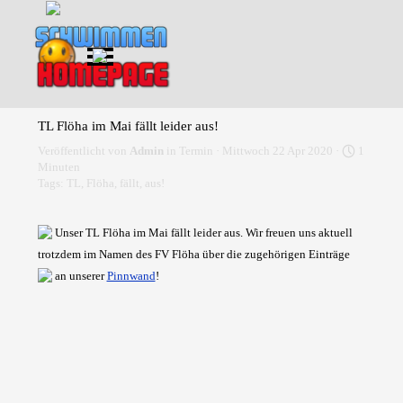
Direkt zum Seiteninhalt
Menü überspringen
TL Flöha im Mai fällt leider aus!
Veröffentlicht von
Admin
in
Termin
· Mittwoch 22 Apr 2020 ·
1
Minuten
Tags:
TL
,
Flöha
,
fällt
,
aus!
Unser TL Flöha im Mai fällt leider aus. Wir freuen uns aktuell
trotzdem im Namen des FV Flöha über die zugehörigen Einträge
an unserer
Pinnwand
!