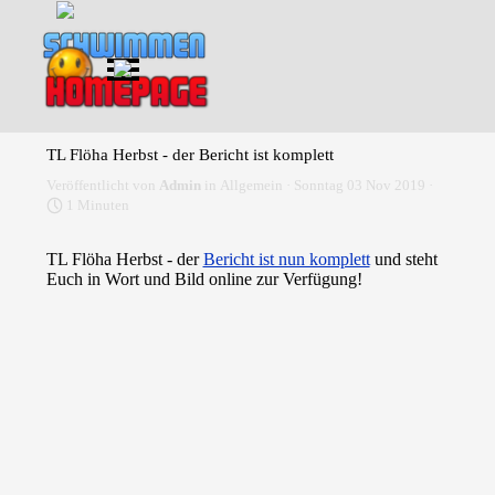
Direkt zum Seiteninhalt
Menü überspringen
TL Flöha Herbst - der Bericht ist komplett
Veröffentlicht von
Admin
in
Allgemein
· Sonntag 03 Nov 2019 ·
1 Minuten
TL Flöha Herbst - der
Bericht ist nun komplett
und steht
Euch in Wort und Bild online zur Verfügung!