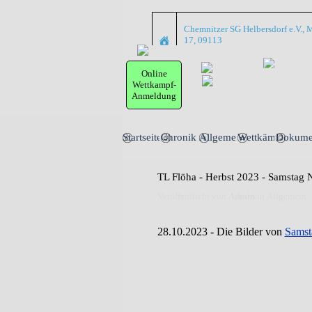
Direkt zum Seiteninhalt
Chemnitzer SG Helbersdorf e.V., M
17, 09113
Online
Wettkampf-
Anmeldung
Startseite
Chronik
Allgemein
Wettkämpfe
Dokume
▼
▼
TL Flöha - Herbst 2023 - Samstag 
Veröffentlicht von
Admin
in
Allgemein
·
28.10.2023 - Die Bilder von
Samst