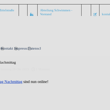
ittelstraße
Abteilung Schwimmen -
Vorstand
konta
Menü überspringen
nte
Kontakt
Impressum
Datenschutz
Nachmittag
 Samstag 28 Okt 2023 ·
1 Minuten
ag Nachmittag
sind nun online!