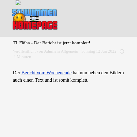
Direkt zum Seiteninhalt
Menü überspringen
TL Flöha - Der Bericht ist jetzt komplett!
Veröffentlicht von
Admin
in
Allgemein
· Sonntag 12 Jun 2022 ·
1 Minuten
Der
Bericht vom Wochenende
hat nun neben den Bildern
auch einen Text und ist somit komplett.