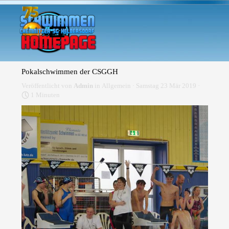
Direkt zum Seiteninhalt
Menü überspringen
Pokalschwimmen der CSGGH
Veröffentlicht von
Admin
in
Allgemein
· Samstag 23 Mär 2019 ·
1 Minuten