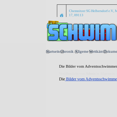
Direkt zum Seiteninhalt
Chemnitzer SG Helbersdorf e.V., M
17, 09113
Online
Wettkampf-
Anmeldung
Startseite
Chronik
Allgemein
Wettkämpfe
Dokume
▼
▼
Die Bilder vom Adventsschwimmen 
Veröffentlicht von
Admin
in
Allgemein
·
Die
Bilder vom Adventsschwimme