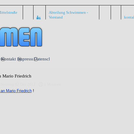
ittelstraße
Abteilung Schwimmen -
Vorstand
konta
Menü überspringen
nte
Kontakt
Impressum
Datenschutz
 Mario Friedrich
 Sonntag 02 Dez 2012 ·
1 Minuten
an Mario Friedrich
!