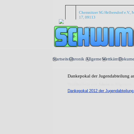
Direkt zum Seiteninhalt
Chemnitzer SG Helbersdorf e.V., M
17, 09113
Online
Wettkampf-
Anmeldung
Startseite
Chronik
Allgemein
Wettkämpfe
Dokume
▼
▼
Dankepokal der Jugendabteilung an
Veröffentlicht von
Admin
in
Allgemein
·
Dankepokal
2012 der Jugendabteilung 