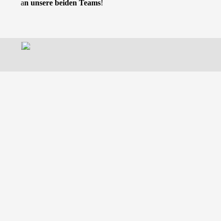
a
n unsere beiden Teams
!
Zurück zum Seiteninhalt