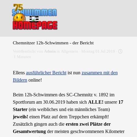
Direkt zum Seiteninhalt
Menü überspringen
Chemnitzer 12h-Schwimmen - der Bericht
Veröffentlicht von
Admin
in
Allgemein
· Montag 01 Jul 2019 ·
1 Minuten
Ellens
ausführlicher Bericht
ist nun
zusammen mit den
Bildern
online!
Beim 12h-Schwimmen des SC-Chemnitz v. 1892 im
Sportforum am 30.06.2019 haben sich
ALLE!
unsere
17
Starter
(ein weibliches und ein männliches Team)
jeweils!
einen Platz auf dem Treppchen erkämpft!
Zusätzlich gingen auch die
ersten zwei Plätze der
Gesamtwertung
der meisten geschwommenen Kilometer