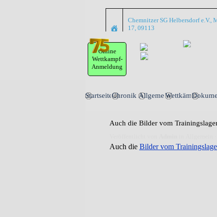
Direkt zum Seiteninhalt
Chemnitzer SG Helbersdorf e.V., M
17, 09113
Online
Wettkampf-
Anmeldung
Startseite
Chronik
Allgemein
Wettkämpfe
Dokume
▼
▼
Auch die Bilder vom Trainingslage
Veröffentlicht von
Admin
in
Allgemein
·
Auch die
Bilder vom Trainingslage