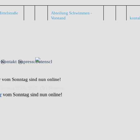
ittelstraße
Abteilung Schwimmen -
Vorstand
konta
Menü überspringen
nte
Kontakt
Impressum
Datenschutz
r vom Sonntag sind nun online!
 Sonntag 22 Okt 2017 ·
1 Minuten
r
vom Sonntag sind nun online!